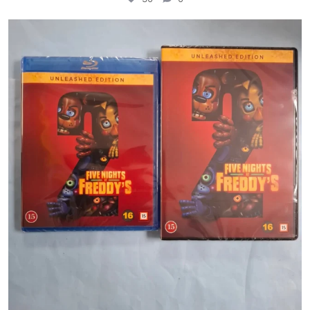
porinvideodivari
Maalis 19