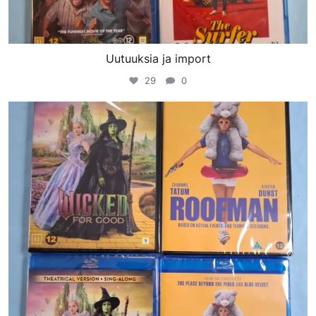
Uutuuksia ja import
29
0
porinvideodivari
Maalis 9