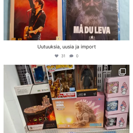
Uutuuksia, uusia ja import
31
0
porinvideodivari
Helmi 4