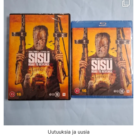
porinvideodivari
Helmi 16
Uutuuksia ja uusia