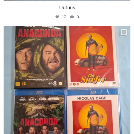
Uutuus
17
0
porinvideodivari
Maalis 18