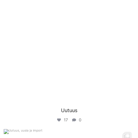
Uutuus
17
0
porinvideodivari