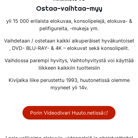
Ostaa-vaihtaa-myy
yli 15 000 erilaista elokuvaa, konsolipelejä, elokuva- &
pelifigureita, -mukeja ym.
Vaihdetaan / ostetaan kaikki alkuperäiset hyväkuntoiset
, DVD- BLU-RAY- & 4K – elokuvat sekä konsolipelit.
Vaihdossa parempi hyvitys, Vaihtohyvitystä voi käyttää
liikkeen kaikkiin tuotteisiin
Kivijalka liike perustettu 1993, huutonetissä olemme
myyneet yli 14v.
Porin Videodivari Huuto.netissä