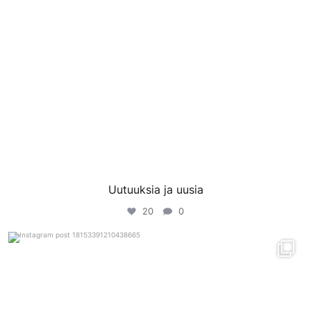
Uutuuksia ja uusia
20
0
porinvideodivari
Tammi 28