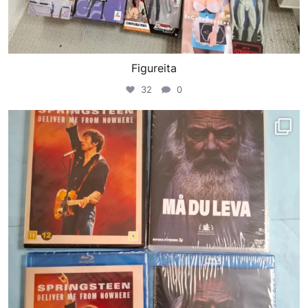
Figureita
32
0
porinvideodivari
Helmi 9