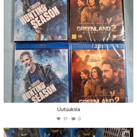
Uutuuksia
17
0
porinvideodivari