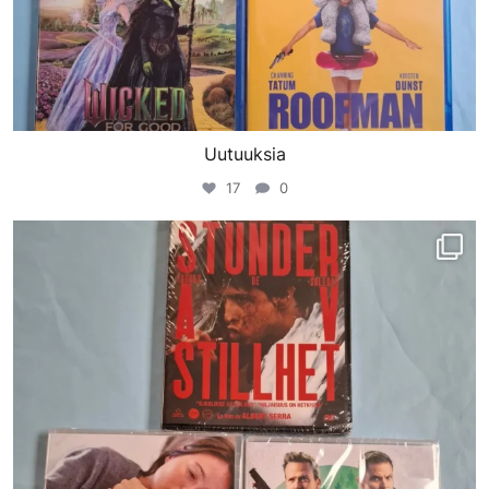
Uutuuksia
17
0
porinvideodivari
Maalis 4