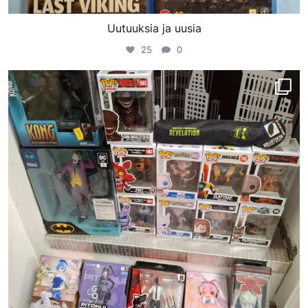
Uutuuksia ja uusia
25
0
porinvideodivari
Helmi 11