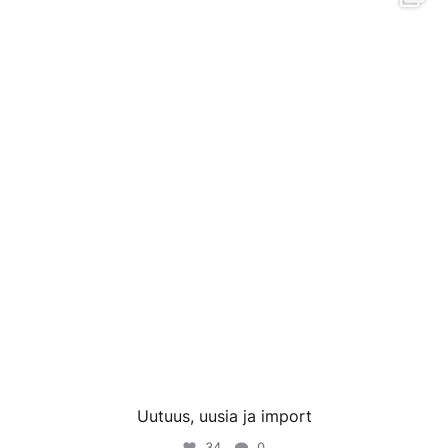
Tammi 23
Uutuus, uusia ja import
34
0