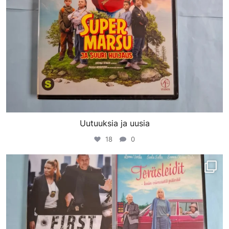
Uutuuksia ja uusia
18
0
porinvideodivari
Maalis 23