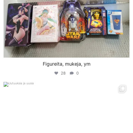
Figureita, mukeja, ym
28
0
porinvideodivari
Tammi 29