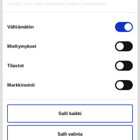
kerätty, kun olet käyttänyt heidän palvelujaan.
Suostumuksen
Välttämätön
valinta
Mieltymykset
Tilastot
Markkinointi
Uutuuksia ja uusia
31
0
Salli kaikki
porinvideodivari
Helmi 19
Salli valinta