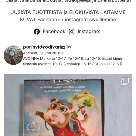
Laaja valikoima elokuvia, videopelejä ja oheistuotteita!
UUSISTA TUOTTEISTA ja ELOKUVISTA LAITAMME
KUVAT Facebook / instagram sivuillemme
Facebook
Instagram
porinvideodivari
760
Antinkatu 9, Pori 28100
AVOINNA:Ma,ke,to 10-17, Pe 10-18, La 10-15, tiistait kiinni
tiistaisin avoinna 10-17 (kesäaika 1.6-15.8. & joulu 1.12-6.1)
porinvideodivari
Maalis 27