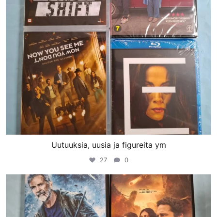
Uutuuksia, uusia ja figureita ym
27
0
porinvideodivari
Maalis 20