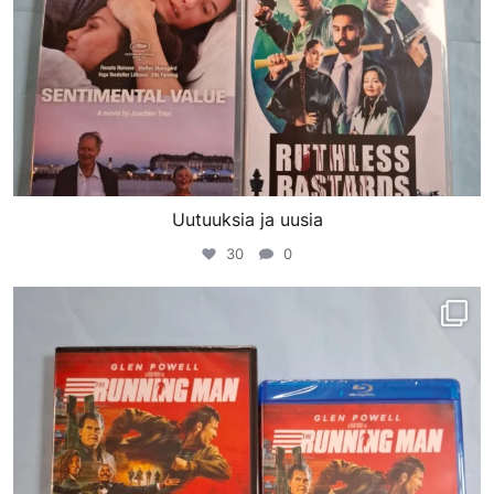
Uutuuksia ja uusia
30
0
porinvideodivari
Maalis 2