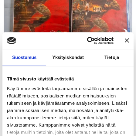
Suostumus
Yksityiskohdat
Tietoja
Uutuuksia ja uusia
Tämä sivusto käyttää evästeitä
33
0
Käytämme evästeitä tarjoamamme sisällön ja mainosten
räätälöimiseen, sosiaalisen median ominaisuuksien
porinvideodivari
tukemiseen ja kävijämäärämme analysoimiseen. Lisäksi
Helmi 23
jaamme sosiaalisen median, mainosalan ja analytiikka-
alan kumppaneillemme tietoja siitä, miten käytät
sivustoamme. Kumppanimme voivat yhdistää näitä
tietoja muihin tietoihin, joita olet antanut heille tai joita on